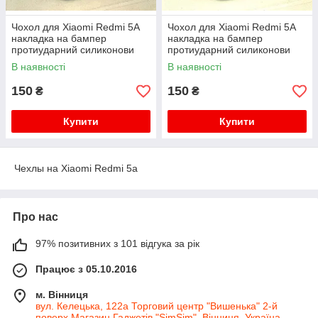
Чохол для Xiaomi Redmi 5A
Чохол для Xiaomi Redmi 5A
накладка на бампер
накладка на бампер
протиударний силиконови
протиударний силиконови
Hoco Shine червоний
Hoco Shine чорний
В наявності
В наявності
150
150
₴
₴
Купити
Купити
Чехлы на Xiaomi Redmi 5a
Про нас
97% позитивних з 101 відгука за рік
Працює з 05.10.2016
м. Вінниця
вул. Келецька, 122а Торговий центр "Вишенька" 2-й
поверх Магазин Гаджетів "SimSim", Вінниця, Україна