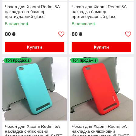
Чохол для Xiaomi Redmi 5A
Чехол для Xiaomi Redmi 5A
накладка на бампер
накладка бампер
протиударний glase
противоударный glase
В наявності
В наявності
80
80
₴
₴
Купити
Купити
Топ продажів
Топ продажів
Чохол для Xiaomi Redmi 5A
Чохол для Xiaomi Redmi 5A
накладка силіконовий
накладка силіконовий