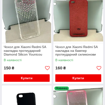
Чохол для Xiaomi Redmi 5A
Чохол для Xiaomi Redmi 5A
накладка протиударний
накладка на бампер
Diamond Silicon Younicou
протиударний силиконови
Shine прозорий
Canvas червоний
В наявності
В наявності
150
160
₴
₴
Купити
Купити
Новинка