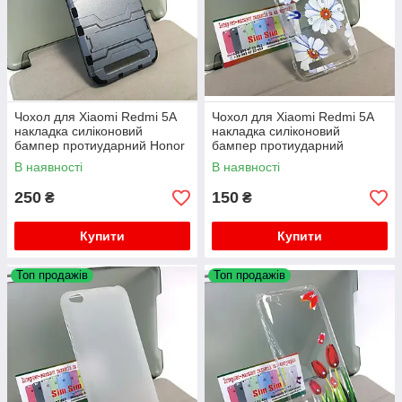
Чохол для Xiaomi Redmi 5A
Чохол для Xiaomi Redmi 5A
накладка силіконовий
накладка силіконовий
бампер протиударний Honor
бампер протиударний
Diamond Blue
В наявності
В наявності
250
150
₴
₴
Купити
Купити
Топ продажів
Топ продажів