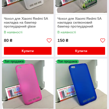
Чохол для Xiaomi Redmi 5A
Чохол для Xiaomi Redmi 5A
накладка на бампер
накладка силіконовий
протиударний glase
бампер протиударний
Diamond Tulpan
В наявності
В наявності
80
150
₴
₴
Купити
Купити
Топ продажів
Топ продажів