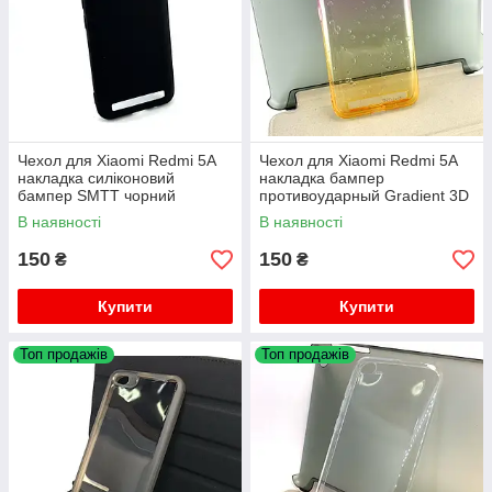
Чехол для Xiaomi Redmi 5A
Чехол для Xiaomi Redmi 5A
накладка силіконовий
накладка бампер
бампер SMTT чорний
противоударный Gradient 3D
желто-розовый
В наявності
В наявності
150
150
₴
₴
Купити
Купити
Топ продажів
Топ продажів