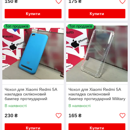
150
175
₴
₴
Купити
Купити
Топ продажів
Топ продажів
Чохол для Xiaomi Redmi 5A
Чохол для Xiaomi Redmi 5A
накладка силіконовий
накладка силіконовий
бампер протиударний
бампер протиударний Military
Silicone Cover
Shock
В наявності
В наявності
230
165
₴
₴
Купити
Купити