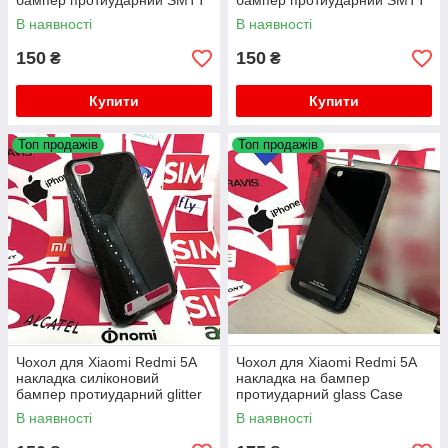
бампер протиударний SMTT
бампер протиударний SMTT
В наявності
В наявності
150
150
₴
₴
Купити
Купити
Топ продажів
Топ продажів
Чохол для Xiaomi Redmi 5A
Чохол для Xiaomi Redmi 5A
накладка силіконовий
накладка на бампер
бампер протиударний glitter
протиударний glass Case
В наявності
В наявності