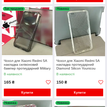
Топ продажів
Новинка
Чохол для Xiaomi Redmi 5A
Чохол для Xiaomi Redmi 5A
накладка силіконовий
накладка протиударний
бампер протиударний Military
Diamond Silicon Younicou
Shock
Shine прозорий
В наявності
В наявності
165
150
₴
₴
Купити
Купити
Новинка
Новинка