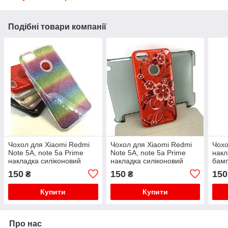
Подібні товари компанії
Чохол для Xiaomi Redmi
Чохол для Xiaomi Redmi
Чохо
Note 5A, note 5a Prime
Note 5A, note 5a Prime
накл
накладка силіконовий
накладка силіконовий
бам
бампер протиударний
бампер протиударний
glitte
150
150
150
₴
₴
Remax glitter
glitter з принтом кра
Купити
Купити
Про нас