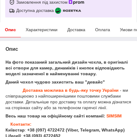
Замовлення під захистом
Доступна доставка
Опис
Характеристики
Доставка
Оплата
Умови п
Опис
На фото показаний загальний дизайн чохла, в оригіналі
всі отвори для камер, динаміків і кнопок відповідають
моделі зазначеної в найменуванні товару.
Даний чохол чудово захистить ваш "девайс"
Доставка можлива в будь-яку точку України
- ми
співпрацюємо з найпоширенішими поштовими службами
доставки. Детальніше про доставку та оплату можна дізнатися
на сторінках сайту або за телефоном гарячої лінії.
Весь наш товар на офіційному сайті компанії:
SIMSIM
Контакти:
Київстар
:
+38 (097) 4722472
(Viber, Telegram, WhatsApp
)
Lifecell
:
+38 (093) 4722452