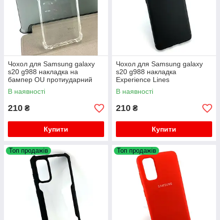
Чохол для Samsung galaxy
Чохол для Samsung galaxy
s20 g988 накладка на
s20 g988 накладка
бампер OU протиударний
Experience Lines
прозорий
протиударний чорний
В наявності
В наявності
210
210
₴
₴
Купити
Купити
Топ продажів
Топ продажів