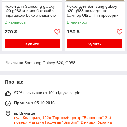
Чохол для Samsung galaxy
Чохол для Samsung galaxy
s20 g988 книжка боковий з
s20 g988 накладка на
підставкою Luxo з кишенею
бампер Ultra Thin прозорий
для карт і купюр бордовий
силіконовий
В наявності
В наявності
270
150
₴
₴
Купити
Купити
Чехлы на Samsung Galaxy S20, G988
Про нас
97% позитивних з 101 відгука за рік
Працює з 05.10.2016
м. Вінниця
вул. Келецька, 122а Торговий центр "Вишенька" 2-й
поверх Магазин Гаджетів "SimSim", Вінниця, Україна