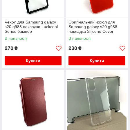
Чехол для Samsung galaxy
Оригінальний чохол для
s20 g988 накладка Luckcool
Samsung galaxy s20 g988
Series бампер
накладка Silicone Cover
противоударный черный
бампер протиударний
В наявності
В наявності
червоний
270
230
₴
₴
Купити
Купити