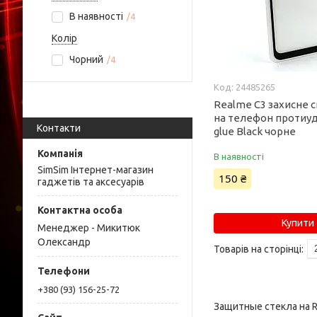
В наявності
4
Колір
Чорний
4
24485265
Realme C3 захисне с
на телефон протиуда
Контакти
glue Black чорне
В наявності
SimSim Інтернет-магазин
150 ₴
гаджетів та аксесуарів
Купити
Менеджер - Микитюк
Олександр
+380 (93) 156-25-72
Защитные стекла на 