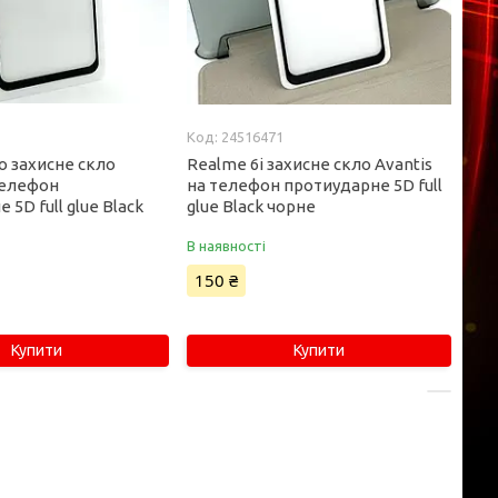
1
24516471
o захисне скло
Realme 6i захисне скло Avantis
телефон
на телефон протиударне 5D full
 5D full glue Black
glue Black чорне
В наявності
150 ₴
Купити
Купити