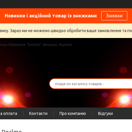
Новинки і акційний товар із знижками
Знижки
газину. Зараз ми не можемо швидко обробити ваше замовлення та п
зин Гаджетів "SimSim", Вінниця, Україна
а оплата
Контакти
Про компанію
Відгуки
а Realme