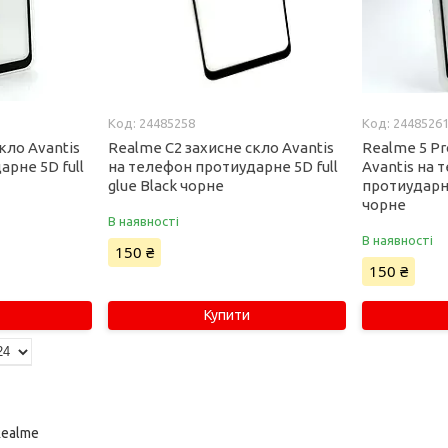
24485258
2448526
кло Avantis
Realme C2 захисне скло Avantis
Realme 5 Pr
рне 5D full
на телефон протиударне 5D full
Avantis на 
glue Black чорне
протиударне
чорне
В наявності
В наявності
150 ₴
150 ₴
Купити
Realme