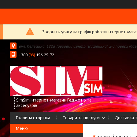
Зверніть увагу на графік роботи інтернет-ма
вул. Келецька, 122а Торговий центр "Вишенька" 2-й поверх Мага
+380
(93)
156-25-72
SimSim Інтернет-магазин Гаджетів та
аксесуарів
Головна сторінка
Товари та послуги
Доставка т
Захисні скла н