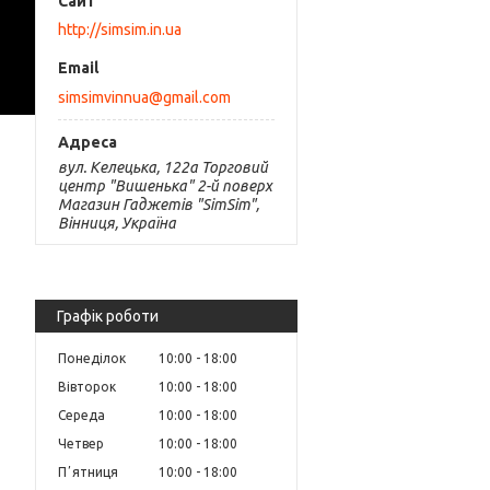
http://simsim.in.ua
simsimvinnua@gmail.com
вул. Келецька, 122а Торговий
центр "Вишенька" 2-й поверх
Магазин Гаджетів "SimSim",
Вінниця, Україна
Графік роботи
Понеділок
10:00
18:00
Вівторок
10:00
18:00
Середа
10:00
18:00
Четвер
10:00
18:00
Пʼятниця
10:00
18:00