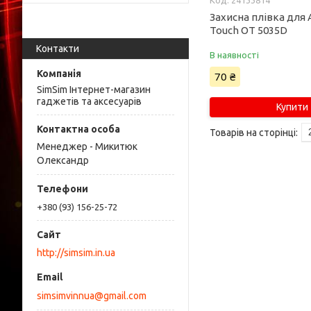
24133814
Захисна плівка для 
Touch OT 5035D
Контакти
В наявності
70 ₴
SimSim Інтернет-магазин
гаджетів та аксесуарів
Купити
Менеджер - Микитюк
Олександр
+380 (93) 156-25-72
http://simsim.in.ua
simsimvinnua@gmail.com