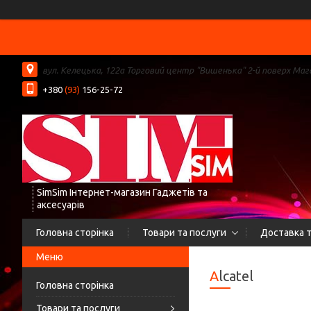
вул. Келецька, 122а Торговий центр "Вишенька" 2-й поверх Мага
+380
(93)
156-25-72
SimSim Інтернет-магазин Гаджетів та
аксесуарів
Головна сторінка
Товари та послуги
Доставка т
Alcatel
Головна сторінка
Товари та послуги