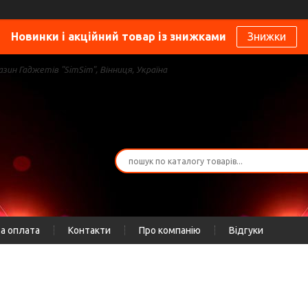
Новинки і акційний товар із знижками
Знижки
зин Гаджетів "SimSim", Вінниця, Україна
а оплата
Контакти
Про компанію
Відгуки