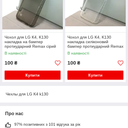
Чохол для LG K4, K130
Чохол для LG K4, K130
накладка на бампер
накладка силіконовий
протиударний Remax сірий
бампер протиударний Remax
прозорий
В наявності
В наявності
100
100
₴
₴
Купити
Купити
Чехлы для LG K4 k130
Про нас
97% позитивних з 101 відгука за рік