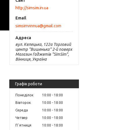
http://simsim.in.ua
simsimvinnua@gmail.com
вул. Келецька, 122а Торговий
центр "Вишенька" 2-й поверх
Магазин Гаджетів "SimSim",
Вінниця, Україна
Графік роботи
Понеділок
10:00
18:00
Вівторок
10:00
18:00
Середа
10:00
18:00
Четвер
10:00
18:00
Пʼятниця
10:00
18:00