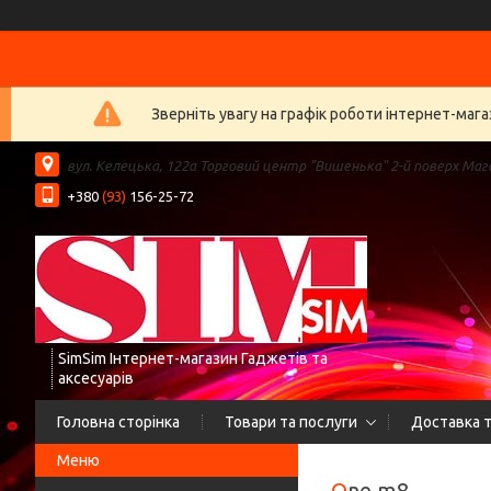
Зверніть увагу на графік роботи інтернет-ма
вул. Келецька, 122а Торговий центр "Вишенька" 2-й поверх Мага
+380
(93)
156-25-72
SimSim Інтернет-магазин Гаджетів та
аксесуарів
Головна сторінка
Товари та послуги
Доставка т
One m8