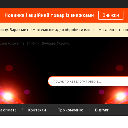
Новинки і акційний товар із знижками
Знижки
газину. Зараз ми не можемо швидко обробити ваше замовлення та п
зин Гаджетів "SimSim", Вінниця, Україна
а оплата
Контакти
Про компанію
Відгуки