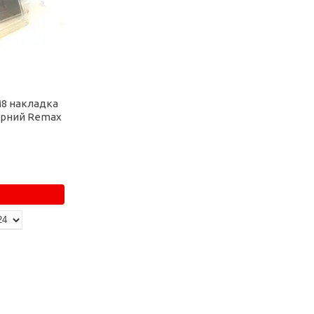
M8 накладка
арний Remax