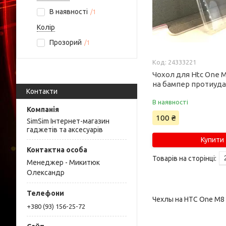
В наявності
1
Колір
Прозорий
1
24333221
Чохол для Htc One 
на бампер протиуд
Контакти
В наявності
100 ₴
SimSim Інтернет-магазин
гаджетів та аксесуарів
Купити
Менеджер - Микитюк
Олександр
Чехлы на HTC One M8
+380 (93) 156-25-72