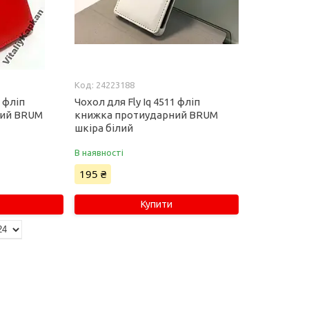
24223188
1 фліп
Чохол для Fly Iq 4511 фліп
ний BRUM
книжка протиударний BRUM
шкіра білий
В наявності
195 ₴
Купити