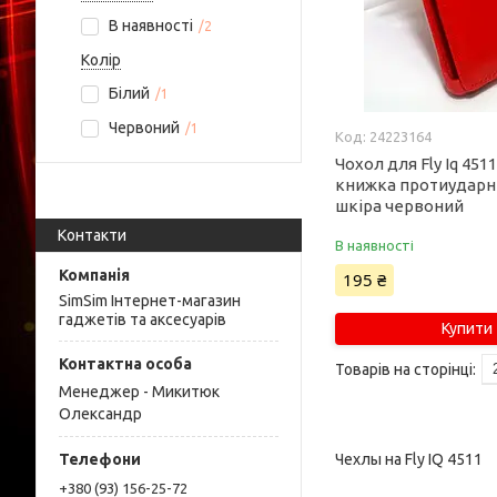
В наявності
2
Колір
Білий
1
Червоний
1
24223164
Чохол для Fly Iq 451
книжка протиудар
шкіра червоний
Контакти
В наявності
195 ₴
SimSim Інтернет-магазин
гаджетів та аксесуарів
Купити
Менеджер - Микитюк
Олександр
Чехлы на Fly IQ 4511
+380 (93) 156-25-72