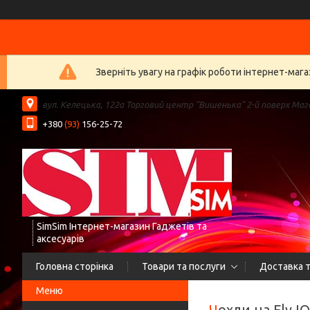
Зверніть увагу на графік роботи інтернет-ма
вул. Келецька, 122а Торговий центр "Вишенька" 2-й поверх Мага
+380
(93)
156-25-72
SimSim Інтернет-магазин Гаджетів та
аксесуарів
Головна сторінка
Товари та послуги
Доставка т
Чохли на Fly I