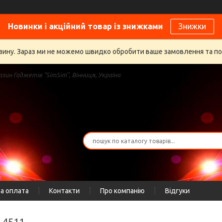
Новинки і акційний товар із знижками
Знижки
газину. Зараз ми не можемо швидко обробити ваше замовлення та п
зин Гаджетів "SimSim", Вінниця, Україна
а оплата
Контакти
Про компанію
Відгуки
Q 4511