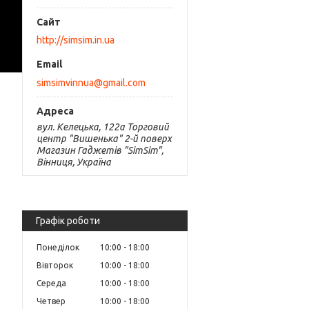
http://simsim.in.ua
simsimvinnua@gmail.com
вул. Келецька, 122а Торговий
центр "Вишенька" 2-й поверх
Магазин Гаджетів "SimSim",
Вінниця, Україна
Графік роботи
Понеділок
10:00
18:00
Вівторок
10:00
18:00
Середа
10:00
18:00
Четвер
10:00
18:00