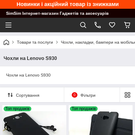
Новинки і акційний товар із знижками
SimSim Інтернет-магазин Гаджетів та аксесуарів
Товари та послуги
Чохли, накладки, бампери на мобільн
Чохли на Lenovo S930
Чохли на Lenovo S930
Сортування
0
Фільтри
Топ продажів
Топ продажів