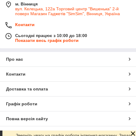
м. Вінниця
вул. Келецька, 122а Торговий центр "Вишенька" 2-й
поверх Магазин Гаджетів "SimSim", Вінниця, Україна
Контакти
Сьогодні працює з 10:00 до 18:00
Показати весь графік роботи
Про нас
Контакти
Доставка та оплата
Графік роботи
Повна версія сайту
Сайт створено на маркетплейсі
Prom.ua
Зверніть увагу на графік роботи інтернет-магазину. Зараз