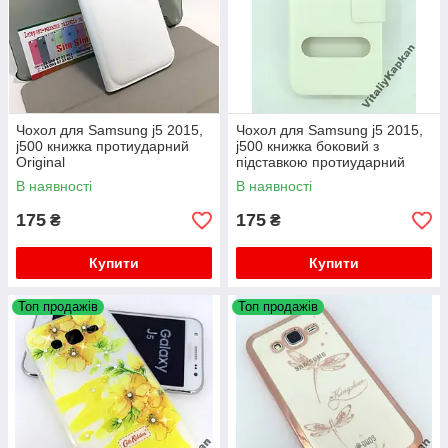
Чохол для Samsung j5 2015,
Чохол для Samsung j5 2015,
j500 книжка протиударний
j500 книжка боковий з
Original
підставкою протиударний
Imperium
В наявності
В наявності
175
175
₴
₴
Купити
Купити
Топ продажів
Топ продажів