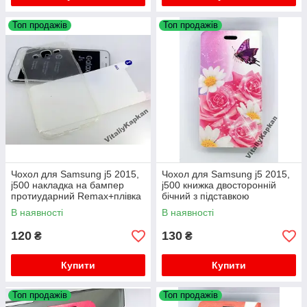
Топ продажів
Топ продажів
Чохол для Samsung j5 2015,
Чохол для Samsung j5 2015,
j500 накладка на бампер
j500 книжка двосторонній
протиударний Remax+плівка
бічний з підставкою
протиударний
В наявності
В наявності
120
130
₴
₴
Купити
Купити
Топ продажів
Топ продажів