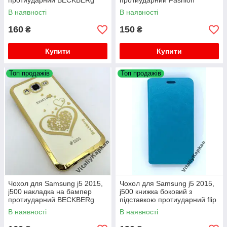
протиударний BECKBERg
протиударний Fashion
flowers
В наявності
В наявності
160
150
₴
₴
Купити
Купити
Топ продажів
Топ продажів
Чохол для Samsung j5 2015,
Чохол для Samsung j5 2015,
j500 накладка на бампер
j500 книжка боковий з
протиударний BECKBERg
підставкою протиударний flip
cover
В наявності
В наявності