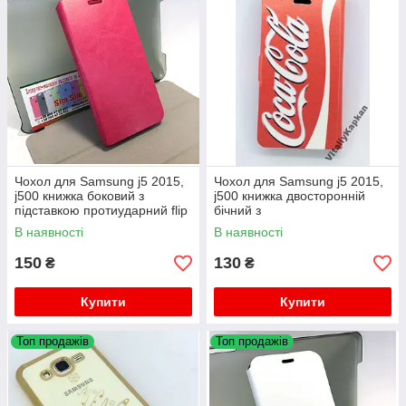
Чохол для Samsung j5 2015,
Чохол для Samsung j5 2015,
j500 книжка боковий з
j500 книжка двосторонній
підставкою протиударний flip
бічний з
cover
подставкойпротиударний
В наявності
В наявності
150
130
₴
₴
Купити
Купити
Топ продажів
Топ продажів