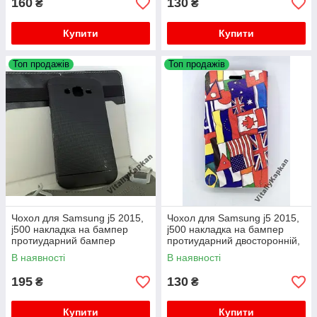
160
130
₴
₴
Купити
Купити
Топ продажів
Топ продажів
Чохол для Samsung j5 2015,
Чохол для Samsung j5 2015,
j500 накладка на бампер
j500 накладка на бампер
протиударний бампер
протиударний двосторонній,
SPIgEN
В наявності
В наявності
195
130
₴
₴
Купити
Купити