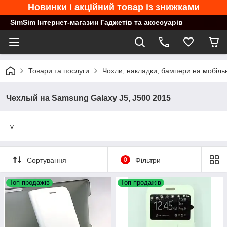
Новинки і акційний товар із знижками
SimSim Інтернет-магазин Гаджетів та аксесуарів
Товари та послуги
Чохли, накладки, бампери на мобільн
Чехлый на Samsung Galaxy J5, J500 2015
v
Сортування
0
Фільтри
Топ продажів
Топ продажів