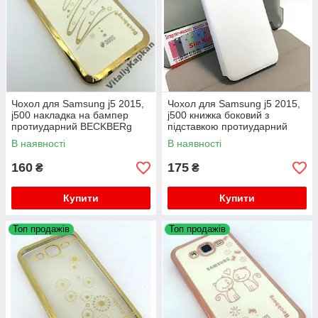
Чохол для Samsung j5 2015,
Чохол для Samsung j5 2015,
j500 накладка на бампер
j500 книжка боковий з
протиударний BECKBERg
підставкою протиударний
Book Cover
В наявності
В наявності
160
175
₴
₴
Купити
Купити
Топ продажів
Топ продажів