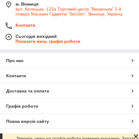
м. Вінниця
вул. Келецька, 122а Торговий центр "Вишенька" 2-й
поверх Магазин Гаджетів "SimSim", Вінниця, Україна
Контакти
Сьогодні вихідний
Показати весь графік роботи
Про нас
Контакти
Доставка та оплата
Графік роботи
Повна версія сайту
Сайт створено на маркетплейсі
Prom.ua
Зверніть увагу на графік роботи інтернет-магазину. Зараз