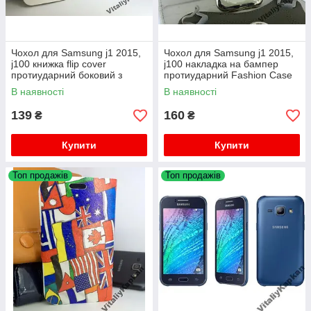
Чохол для Samsung j1 2015,
Чохол для Samsung j1 2015,
j100 книжка flip cover
j100 накладка на бампер
протиударний боковий з
протиударний Fashion Case
підставкою
В наявності
В наявності
139
160
₴
₴
Купити
Купити
Топ продажів
Топ продажів