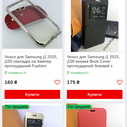
Чохол для Samsung j1 2015,
Чохол для Samsung j1 2015,
j100 накладка на бампер
j100 книжка Book Cover
протиударний Fashion
протиударний боковий з
підставкою
В наявності
В наявності
160
175
₴
₴
Купити
Купити
Топ продажів
Топ продажів