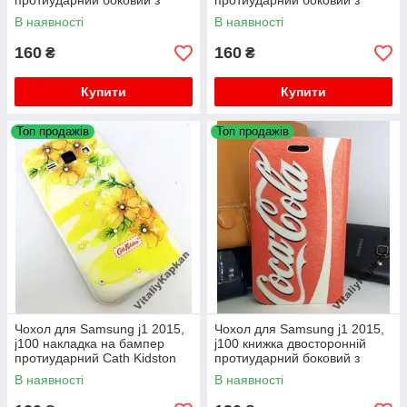
протиударний боковий з
протиударний боковий з
підставкою
підставкою
В наявності
В наявності
160
160
₴
₴
Купити
Купити
Топ продажів
Топ продажів
Чохол для Samsung j1 2015,
Чохол для Samsung j1 2015,
j100 накладка на бампер
j100 книжка двосторонній
протиударний Cath Kidston
протиударний боковий з
підставкою
В наявності
В наявності