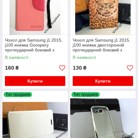
Чохол для Samsung j1 2015,
Чохол для Samsung j1 2015,
j100 книжка Goospery
j100 книжка двосторонній
протиударний боковий з
протиударний боковий з
підставкою
підставкою
В наявності
В наявності
160
130
₴
₴
Купити
Купити
Топ продажів
Топ продажів