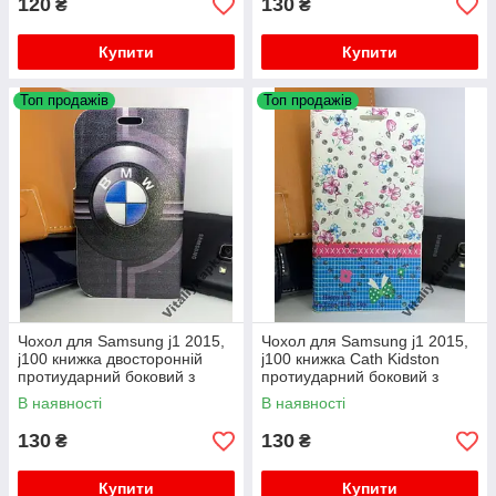
120
130
₴
₴
Купити
Купити
Топ продажів
Топ продажів
Чохол для Samsung j1 2015,
Чохол для Samsung j1 2015,
j100 книжка двосторонній
j100 книжка Cath Kidston
протиударний боковий з
протиударний боковий з
підставкою
підставкою
В наявності
В наявності
130
130
₴
₴
Купити
Купити