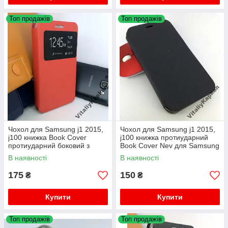
Топ продажів
Топ продажів
Чохол для Samsung j1 2015,
Чохол для Samsung j1 2015,
j100 книжка Book Cover
j100 книжка протиударний
протиударний боковий з
Book Cover Nev для Samsung
підставкою
galaxy j1, моделі j110
В наявності
В наявності
175
150
₴
₴
Купити
Купити
Топ продажів
Топ продажів