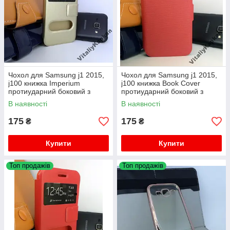
Чохол для Samsung j1 2015,
Чохол для Samsung j1 2015,
j100 книжка Imperium
j100 книжка Book Cover
протиударний боковий з
протиударний боковий з
підставкою
підставкою
В наявності
В наявності
175
175
₴
₴
Купити
Купити
Топ продажів
Топ продажів