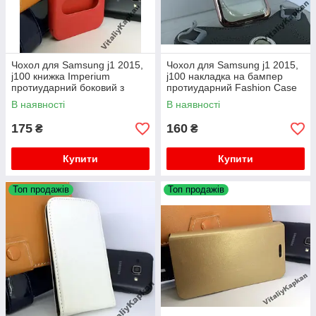
Чохол для Samsung j1 2015,
Чохол для Samsung j1 2015,
j100 книжка Imperium
j100 накладка на бампер
протиударний боковий з
протиударний Fashion Case
підставкою
В наявності
В наявності
175
160
₴
₴
Купити
Купити
Топ продажів
Топ продажів