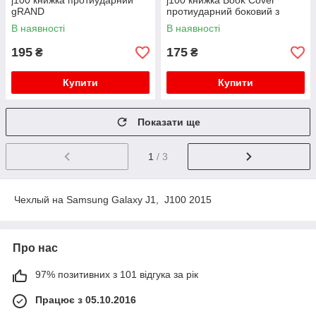
j100 книжка протиударний
j100 книжка Book Cover
gRAND
протиударний боковий з
підставкою
В наявності
В наявності
195
175
₴
₴
Купити
Купити
Показати ще
1
/ 3
Чехлый на Samsung Galaxy J1, J100 2015
Про нас
97% позитивних з 101 відгука за рік
Працює з 05.10.2016