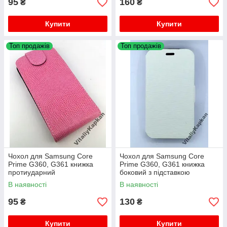
95
160
₴
₴
Купити
Купити
Топ продажів
Топ продажів
Чохол для Samsung Core
Чохол для Samsung Core
Prime G360, G361 книжка
Prime G360, G361 книжка
протиударний
боковий з підставкою
протиударний Book Cover
В наявності
В наявності
95
130
₴
₴
Купити
Купити