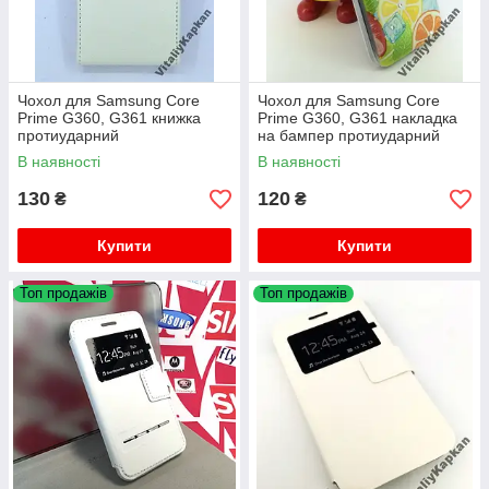
Чохол для Samsung Core
Чохол для Samsung Core
Prime G360, G361 книжка
Prime G360, G361 накладка
протиударний
на бампер протиударний
FRUIT
В наявності
В наявності
130
120
₴
₴
Купити
Купити
Топ продажів
Топ продажів