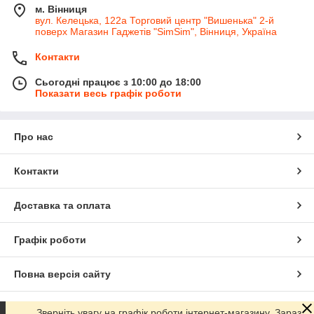
м. Вінниця
вул. Келецька, 122а Торговий центр "Вишенька" 2-й
поверх Магазин Гаджетів "SimSim", Вінниця, Україна
Контакти
Сьогодні працює з 10:00 до 18:00
Показати весь графік роботи
Про нас
Контакти
Доставка та оплата
Графік роботи
Повна версія сайту
Сайт створено на маркетплейсі
Prom.ua
Зверніть увагу на графік роботи інтернет-магазину. Зараз