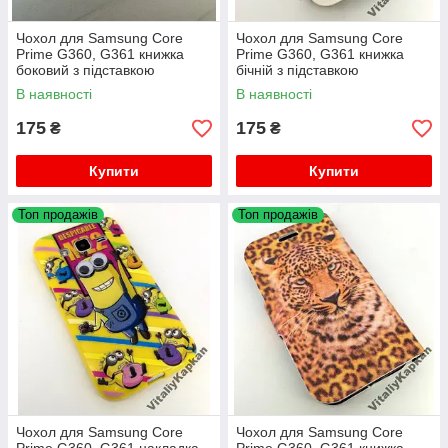
Чохол для Samsung Core
Чохол для Samsung Core
Prime G360, G361 книжка
Prime G360, G361 книжка
боковий з підставкою
бічній з підставкою
протиударний Book Cover
протиударний Imperium
В наявності
В наявності
175
175
₴
₴
Купити
Купити
Топ продажів
Топ продажів
Чохол для Samsung Core
Чохол для Samsung Core