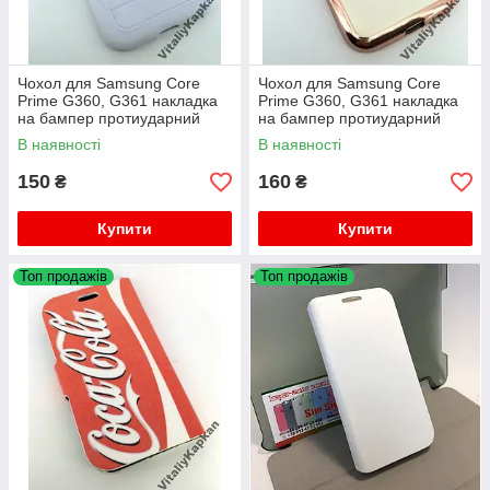
Чохол для Samsung Core
Чохол для Samsung Core
Prime G360, G361 накладка
Prime G360, G361 накладка
на бампер протиударний
на бампер протиударний
Creative
BECKBERg
В наявності
В наявності
150
160
₴
₴
Купити
Купити
Топ продажів
Топ продажів