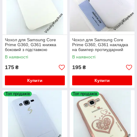
Чохол для Samsung Core
Чохол для Samsung Core
Prime G360, G361 книжка
Prime G360, G361 накладка
боковий з підставкою
на бампер протиударний
протиударний Imperium
Nillkin + плівка
В наявності
В наявності
175
195
₴
₴
Купити
Купити
Топ продажів
Топ продажів