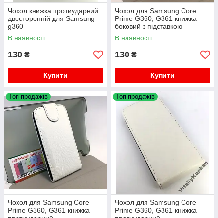
Чохол книжка протиударний
Чохол для Samsung Core
двосторонній для Samsung
Prime G360, G361 книжка
g360
боковий з підставкою
протиударний flip cover білий
В наявності
В наявності
130
130
₴
₴
Купити
Купити
Топ продажів
Топ продажів
Чохол для Samsung Core
Чохол для Samsung Core
Prime G360, G361 книжка
Prime G360, G361 книжка