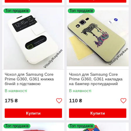
Топ продажів
Топ продажів
Чохол для Samsung Core
Чохол для Samsung Core
Prime G360, G361 книжка
Prime G360, G361 накладка
бічній з підставкою
на бампер протиударний
протиударний Imperium 2
LEATHER +плівка
В наявності
В наявності
175
110
₴
₴
Купити
Купити
Топ продажів
Топ продажів