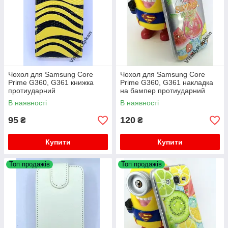
Чохол для Samsung Core
Чохол для Samsung Core
Prime G360, G361 книжка
Prime G360, G361 накладка
протиударний
на бампер протиударний
FRUIT
В наявності
В наявності
95
120
₴
₴
Купити
Купити
Топ продажів
Топ продажів