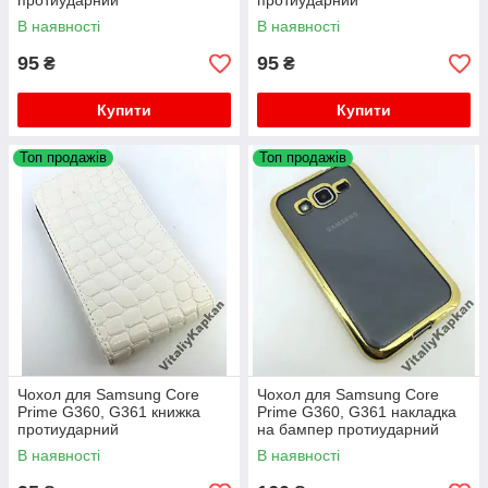
протиударний
протиударний
В наявності
В наявності
95
95
₴
₴
Купити
Купити
Топ продажів
Топ продажів
Чохол для Samsung Core
Чохол для Samsung Core
Prime G360, G361 книжка
Prime G360, G361 накладка
протиударний
на бампер протиударний
Fashion Case
В наявності
В наявності