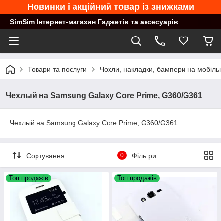
Новинки і акційний товар із знижками
SimSim Інтернет-магазин Гаджетів та аксесуарів
Товари та послуги
Чохли, накладки, бампери на мобільн
Чехлый на Samsung Galaxy Core Prime, G360/G361
Чехлый на Samsung Galaxy Core Prime, G360/G361
Сортування
0
Фільтри
Топ продажів
Топ продажів