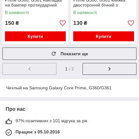
Prime G360, G361 накладка
Prime G360, G361 книжка
на бампер протиударний
двосторонній бічний з
MINIONS
підставкою протиударний
В наявності
В наявності
150
130
₴
₴
Купити
Купити
Показати ще
1
/ 2
Чехлый на Samsung Galaxy Core Prime, G360/G361
Про нас
97% позитивних з 101 відгука за рік
Працює з 05.10.2016