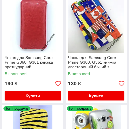
Чохол для Samsung Core
Чохол для Samsung Core
Prime G360, G361 книжка
Prime G360, G361 книжка
протиударний
двосторонній бічний з
підставкою протиударний
В наявності
В наявності
190
130
₴
₴
Купити
Купити
Топ продажів
Топ продажів