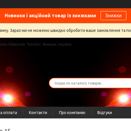
Новинки і акційний товар із знижками
Знижки
газину. Зараз ми не можемо швидко обробити ваше замовлення та п
зин Гаджетів "SimSim", Вінниця, Україна
а оплата
Контакти
Про компанію
Відгуки
e 15