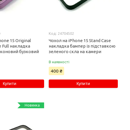
0
24704502
hone 15 Original
Чохол на iPhone 15 Stand Case
e Full накладка
накладка бампер із підставкою
іконовий бузковий
зеленого скла на камери
В наявності
400 ₴
Купити
Купити
Новинка