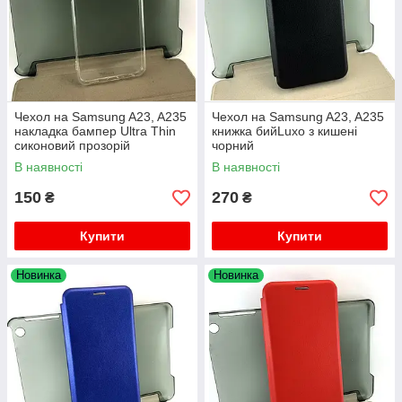
Чехол на Samsung A23, A235
Чехол на Samsung A23, A235
накладка бампер Ultra Thin
книжка бийLuxo з кишені
сиконовий прозорій
чорний
В наявності
В наявності
150
270
₴
₴
Купити
Купити
Новинка
Новинка