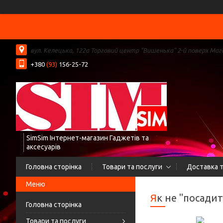
вул. Келецька, 122а Торговий центр "Вишенька" 2-й поверх Мага
+380
(93)
156-25-72
SimSim Інтернет-магазин Гаджетів та
аксесуарів
Головна сторінка
Товари та послуги
Доставка т
Як не "посад
Головна сторінка
Товари та послуги