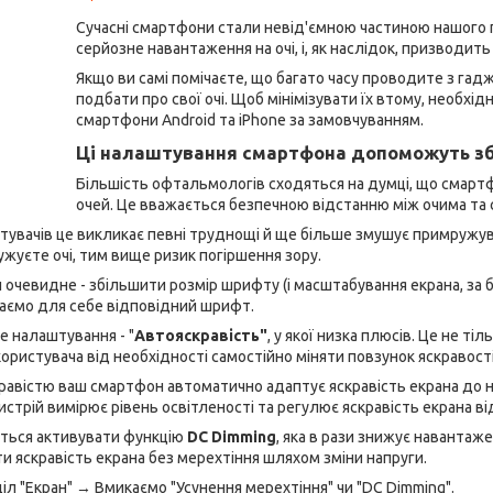
Сучасні смартфони стали невід'ємною частиною нашого 
серйозне навантаження на очі, і, як наслідок, призводить
Якщо ви самі помічаєте, що багато часу проводите з гадже
подбати про свої очі. Щоб мінімізувати їх втому, необхід
смартфони Android та iPhone за замовчуванням.
Ці налаштування смартфона допоможуть зб
Більшість офтальмологів сходяться на думці, що смартф
очей. Це вважається безпечною відстанню між очима та
истувачів це викликає певні труднощі й ще більше змушує примружу
жуєте очі, тим вище ризик погіршення зору.
 очевидне - збільшити розмір шрифту (і масштабування екрана, за 
раємо для себе відповідний шрифт.
е налаштування - "
Автояскравість"
, у якої низка плюсів. Це не т
ористувача від необхідності самостійно міняти повзунок яскравості
равістю ваш смартфон автоматично адаптує яскравість екрана до 
истрій вимірює рівень освітленості та регулює яскравість екрана в
ється активувати функцію
DC Dimming
, яка в рази знижує навантаже
 яскравість екрана без мерехтіння шляхом зміни напруги.
л "Екран" → Вмикаємо "Усунення мерехтіння" чи "DC Dimming".