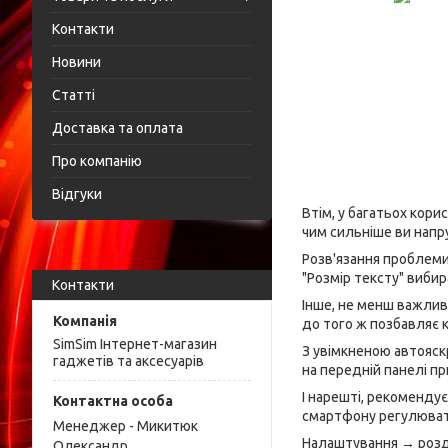
Контакти
Новини
Статті
Доставка та оплата
Про компанію
Відгуки
Втім, у багатьох кор
чим сильніше ви напру
Розв'язання проблеми
"Розмір тексту" виби
Контакти
Інше, не менш важлив
до того ж позбавляє к
SimSim Інтернет-магазин
З увімкненою автояск
гаджетів та аксесуарів
на передній панелі пр
І нарешті, рекоменду
смартфону регулювати
Менеджер - Микитюк
Налаштування → розді
Олександр