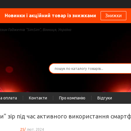
Новинки і акційний товар із знижками
Знижки
зин Гаджетів "SimSim", Вінниця, Україна
а оплата
Контакти
Про компанію
Відгуки
ити" зір під час активного використання сма
25/
лют. 2024