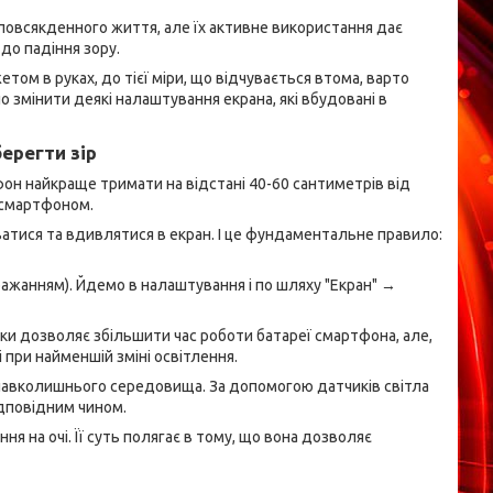
повсякденного життя, але їх активне використання дає
 до падіння зору.
том в руках, до тієї міри, що відчувається втома, варто
но змінити деякі налаштування екрана, які вбудовані в
ерегти зір
он найкраще тримати на відстані 40-60 сантиметрів від
 смартфоном.
ватися та вдивлятися в екран. І це фундаментальне правило:
бажанням). Йдемо в налаштування і по шляху "Екран" →
ільки дозволяє збільшити час роботи батареї смартфона, але,
 при найменшій зміні освітлення.
навколишнього середовища. За допомогою датчиків світла
ідповідним чином.
ння на очі. Її суть полягає в тому, що вона дозволяє