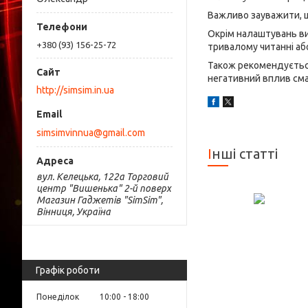
Важливо зауважити, що
Окрім налаштувань ви
+380 (93) 156-25-72
тривалому читанні або
Також рекомендується
негативний вплив смар
http://simsim.in.ua
simsimvinnua@gmail.com
Інші статті
вул. Келецька, 122а Торговий
центр "Вишенька" 2-й поверх
Магазин Гаджетів "SimSim",
Вінниця, Україна
Графік роботи
Понеділок
10:00
18:00