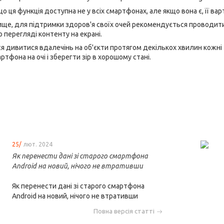
 ця функція доступна не у всіх смартфонах, але якщо вона є, її ва
ще, для підтримки здоров'я своїх очей рекомендується проводити
 перегляді контенту на екрані.
 дивитися вдалечінь на об'єкти протягом декількох хвилин кожні 
тфона на очі і зберегти зір в хорошому стані.
25/
лют. 2024
Як перенести дані зі старого смартфона
Android на новий, нічого не втративши
Як перенести дані зі старого смартфона
Android на новий, нічого не втративши
Повна версія статті