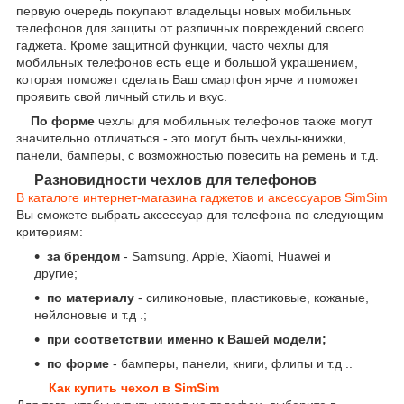
первую очередь покупают владельцы новых мобильных
телефонов для защиты от различных повреждений своего
гаджета. Кроме защитной функции, часто чехлы для
мобильных телефонов есть еще и большой украшением,
которая поможет сделать Ваш смартфон ярче и поможет
проявить свой личный стиль и вкус.
По форме
чехлы для мобильных телефонов также могут
значительно отличаться - это могут быть чехлы-книжки,
панели, бамперы, с возможностью повесить на ремень и т.д.
Разновидности чехлов для телефонов
В каталоге интернет-магазина гаджетов и аксессуаров SimSim
Вы сможете выбрать аксессуар для телефона по следующим
критериям:
за брендом
- Samsung, Apple, Xiaomi, Huawei и
другие;
по материалу
- силиконовые, пластиковые, кожаные,
нейлоновые и т.д .;
при соответствии именно к Вашей модели;
по форме
- бамперы, панели, книги, флипы и т.д ..
Как купить чехол в SimSim