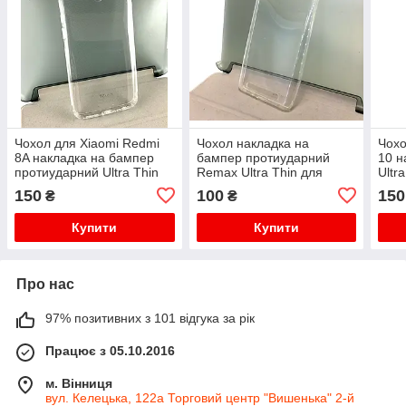
Чохол для Xiaomi Redmi
Чохол накладка на
Чохо
8A накладка на бампер
бампер протиударний
10 н
протиударний Ultra Thin
Remax Ultra Thin для
Ultr
прозорий
Xiaomi Redmi 3
силі
150
100
150
₴
₴
Купити
Купити
Про нас
97% позитивних з 101 відгука за рік
Працює з 05.10.2016
м. Вінниця
вул. Келецька, 122а Торговий центр "Вишенька" 2-й