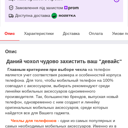
Замовлення під захистом
Доступна доставка
Опис
Характеристики
Доставка
Оплата
Умови п
Опис
Даний чохол чудово захистить ваш "девайс"
Главным критерием при выборе чехла
на телефон
является учет соответствия размера и особенностей корпуса
телефона. Для того, чтобы мобильный телефон на 100%
совпадал с аксессуаром, выбирать рекомендуют среди
линейки мобильных аксессуаров одноименного
производителя. Так, большинство брендов, выпуская новый
телефон, одновременно с ним создают и линейку
оригинальных мобильных аксессуаров, среди которых
найдется все для Вашего гаджета.
Чехлы для телефонов
- одни из самых популярных и
самых необходимых мобильных аксессуаров. Именно их в