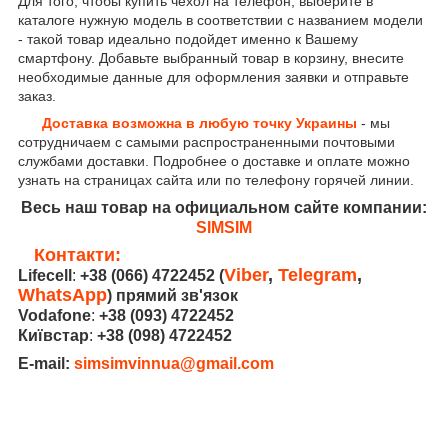
Для того, чтобы купить чехол на телефон, выберите в
каталоге нужную модель в соответствии с названием модели
- такой товар идеально подойдет именно к Вашему
смартфону. Добавьте выбранный товар в корзину, внесите
необходимые данные для оформления заявки и отправьте
заказ.
Доставка возможна в любую точку Украины
- мы
сотрудничаем с самыми распространенными почтовыми
службами доставки. Подробнее о доставке и оплате можно
узнать на страницах сайта или по телефону горячей линии.
Весь наш товар на официальном сайте компании:
SIMSIM
Контакти:
Viber
,
Telegram
,
Lifecell
:
+38 (066) 4722452
(
WhatsApp
) прямий зв'язок
Vodafone
:
+38 (093) 4722452
Київстар
:
+38 (098) 4722452
E-mail:
simsimvinnua@gmail.com