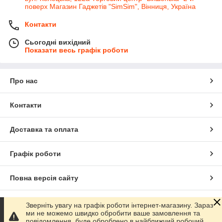
поверх Магазин Гаджетів "SimSim", Вінниця, Україна
Контакти
Сьогодні вихідний
Показати весь графік роботи
Про нас
Контакти
Доставка та оплата
Графік роботи
Повна версія сайту
Сайт створено на маркетплейсі
Prom.ua
Зверніть увагу на графік роботи інтернет-магазину. Зараз
ми не можемо швидко обробити ваше замовлення та
повідомлення, буде оброблено в найближчий робочий