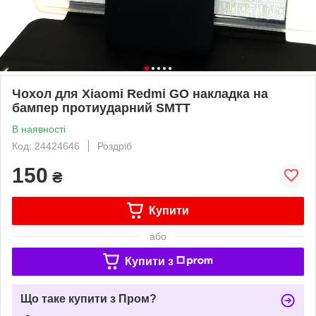
Чохол для Xiaomi Redmi GO накладка на
бампер протиударний SMTT
В наявності
Код: 24424646
Роздріб
150
₴
Купити
або
Купити з
Що таке купити з Пром?