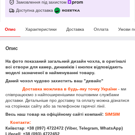
Замовлення під захистом
Доступна доставка
Опис
Характеристики
Доставка
Оплата
Умови п
Опис
На фото показаний загальний дизайн чохла, в оригіналі
всі отвори для камер, динаміків і кнопок відповідають
моделі зазначеної в найменуванні товару.
Даний чохол чудово захистить ваш "девайс"
Доставка можлива в будь-яку точку України
- ми
співпрацюємо з найпоширенішими поштовими службами
доставки. Детальніше про доставку та оплату можна дізнатися
на сторінках сайту або за телефоном гарячої лінії.
Весь наш товар на офіційному сайті компанії:
SIMSIM
Контакти:
Київстар
:
+38 (097) 4722472
(Viber, Telegram, WhatsApp
)
Lifecell
:
+38 (093) 4722452