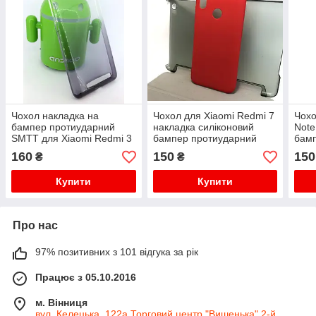
Чохол накладка на
Чохол для Xiaomi Redmi 7
Чохо
бампер протиударний
накладка силіконовий
Note
SMTT для Xiaomi Redmi 3
бампер протиударний
бам
SMTT червоний
SMT
160
150
150
₴
₴
Купити
Купити
Про нас
97% позитивних з 101 відгука за рік
Працює з 05.10.2016
м. Вінниця
вул. Келецька, 122а Торговий центр "Вишенька" 2-й