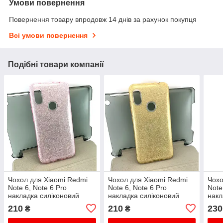
Умови повернення
Повернення товару впродовж 14 днів за рахунок покупця
Всі умови повернення
Подібні товари компанії
Чохол для Xiaomi Redmi
Чохол для Xiaomi Redmi
Чохо
Note 6, Note 6 Pro
Note 6, Note 6 Pro
Note
накладка силіконовий
накладка силіконовий
накл
бампер протиударний
бампер протиударний
бам
210
210
230
₴
₴
Glitter рожевий
Glitter золотий
Sili