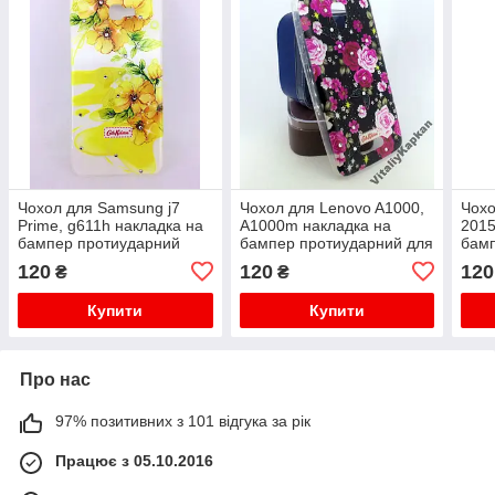
Чохол для Samsung j7
Чохол для Lenovo A1000,
Чохо
Prime, g611h накладка на
A1000m накладка на
2015
бампер протиударний
бампер протиударний для
бам
Cath Kidston
Cath Kidston
Cath
120
120
120
₴
₴
Купити
Купити
Про нас
97% позитивних з 101 відгука за рік
Працює з 05.10.2016