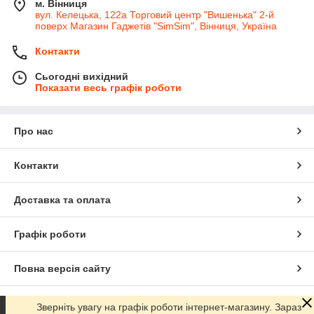
м. Вінниця
вул. Келецька, 122а Торговий центр "Вишенька" 2-й
поверх Магазин Гаджетів "SimSim", Вінниця, Україна
Контакти
Сьогодні вихідний
Показати весь графік роботи
Про нас
Контакти
Доставка та оплата
Графік роботи
Повна версія сайту
Сайт створено на маркетплейсі
Prom.ua
Зверніть увагу на графік роботи інтернет-магазину. Зараз