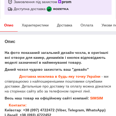
Замовлення під захистом
Доступна доставка
Опис
Характеристики
Доставка
Оплата
Умови п
Опис
На фото показаний загальний дизайн чохла, в оригіналі
всі отвори для камер, динаміків і кнопок відповідають
моделі зазначеної в найменуванні товару.
Даний чохол чудово захистить ваш "девайс"
Доставка можлива в будь-яку точку України
- ми
співпрацюємо з найпоширенішими поштовими службами
доставки. Детальніше про доставку та оплату можна дізнатися
на сторінках сайту або за телефоном гарячої лінії.
Весь наш товар на офіційному сайті компанії:
SIMSIM
Контакти:
Київстар
:
+38 (097) 4722472
(Viber, Telegram, WhatsApp
)
Lifecell
:
+38 (093) 4722452