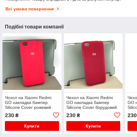
Всі умови повернення
Подібні товари компанії
Чохол на Xiaomi Redmi
Чехол на Xiaomi Redmi
Чехо
GO накладка бампер
GO накладка бампер
GO 
Silicone Cover рожевий
Silicone Cover борудовий
Sili
Hot Pink
230
230
230
₴
₴
Купити
Купити