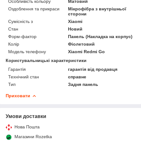
Особливість кольору
Матовий
Оздоблення та прикраси
Мікрофібра з внутрішньої
сторони
Сумісність з
Xiaomi
Стан
Новий
Форм-фактор
Панель (Накладка на корпус)
Колір
Фіолетовий
Модель телефону
Xiaomi Redmi Go
Користувальницькі характеристики
Гарантія
гарантія від продавця
Технічний стан
справне
Тип
Задня панель
Приховати
Умови доставки
Нова Пошта
Магазини Rozetka