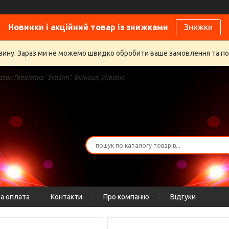
Новинки і акційний товар із знижками
Знижки
газину. Зараз ми не можемо швидко обробити ваше замовлення та п
зин Гаджетів "SimSim", Вінниця, Україна
а оплата
Контакти
Про компанію
Відгуки