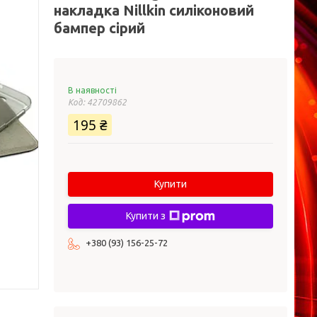
накладка Nillkin силіконовий
бампер сірий
В наявності
Код:
42709862
195 ₴
Купити
Купити з
+380 (93) 156-25-72