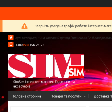
Зверніть увагу на графік роботи інтернет-ма
вул. Келецька, 122а Торговий центр "Вишенька" 2-й поверх Мага
+380
(93)
156-25-72
SimSim Інтернет-магазин Гаджетів та
аксесуарів
Головна сторінка
Товари та послуги
Доставка т