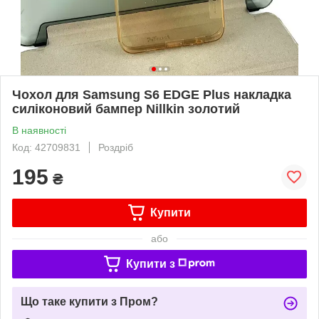
Чохол для Samsung S6 EDGE Plus накладка
силіконовий бампер Nillkin золотий
В наявності
Код: 42709831
Роздріб
195
₴
Купити
або
Купити з
Що таке купити з Пром?