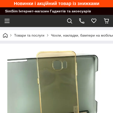
Новинки і акційний товар із знижками
SimSim Інтернет-магазин Гаджетів та аксесуарів
Товари та послуги
Чохли, накладки, бампери на мобільн