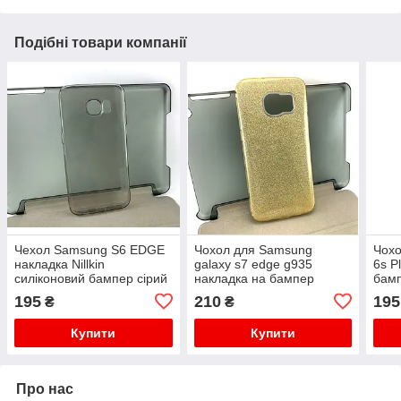
Подібні товари компанії
Чехол Samsung S6 EDGE
Чохол для Samsung
Чохо
накладка Nillkin
galaxy s7 edge g935
6s P
силіконовий бампер сірий
накладка на бампер
бам
захисний силіконовий
Nill
195
210
195
₴
₴
Glitter золотий
Купити
Купити
Про нас