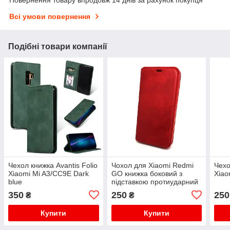
Повернення товару впродовж 14 днів за рахунок покупця
Всі умови повернення
Подібні товари компанії
Чехол книжка Avantis Folio
Чохол для Xiaomi Redmi
Чехо
Xiaomi Mi A3/CC9E Dark
GO книжка боковий з
Xiao
blue
підставкою протиударний
Avantis Leather
350
250
250
₴
₴
Купити
Купити