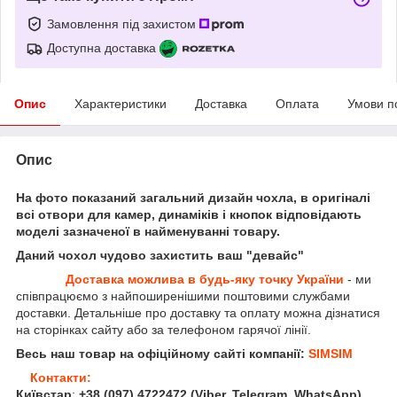
Замовлення під захистом
Доступна доставка
Опис
Характеристики
Доставка
Оплата
Умови п
Опис
На фото показаний загальний дизайн чохла, в оригіналі
всі отвори для камер, динаміків і кнопок відповідають
моделі зазначеної в найменуванні товару.
Даний чохол чудово захистить ваш "девайс"
Доставка можлива в будь-яку точку України
- ми
співпрацюємо з найпоширенішими поштовими службами
доставки. Детальніше про доставку та оплату можна дізнатися
на сторінках сайту або за телефоном гарячої лінії.
Весь наш товар на офіційному сайті компанії:
SIMSIM
Контакти:
Київстар
:
+38 (097) 4722472
(Viber, Telegram, WhatsApp
)