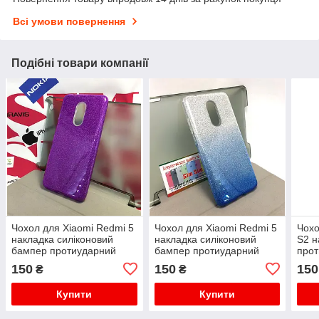
Всі умови повернення
Подібні товари компанії
Чохол для Xiaomi Redmi 5
Чохол для Xiaomi Redmi 5
Чохо
накладка силіконовий
накладка силіконовий
S2 н
бампер протиударний
бампер протиударний
прот
glitter
glitter gradient
силі
150
150
150
₴
₴
Купити
Купити