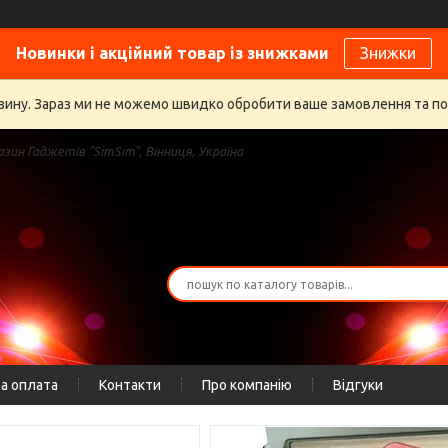
Новинки і акційний товар із знижками
Знижки
газину. Зараз ми не можемо швидко обробити ваше замовлення та п
зин Гаджетів "SimSim", Вінниця, Україна
а оплата
Контакти
Про компанію
Відгуки