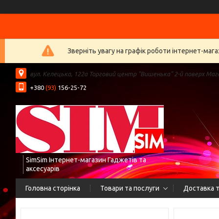
Зверніть увагу на графік роботи інтернет-ма
вул. Келецька, 122а Торговий центр "Вишенька" 2-й поверх Мага
+380
(93)
156-25-72
SimSim Інтернет-магазин Гаджетів та
аксесуарів
Головна сторінка
Товари та послуги
Доставка т