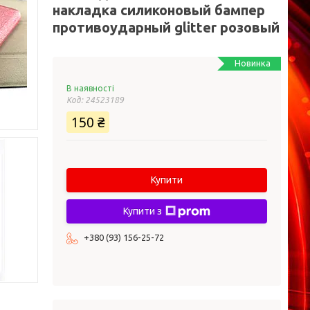
накладка силиконовый бампер
противоударный glitter розовый
Новинка
В наявності
Код:
24523189
150 ₴
Купити
Купити з
+380 (93) 156-25-72