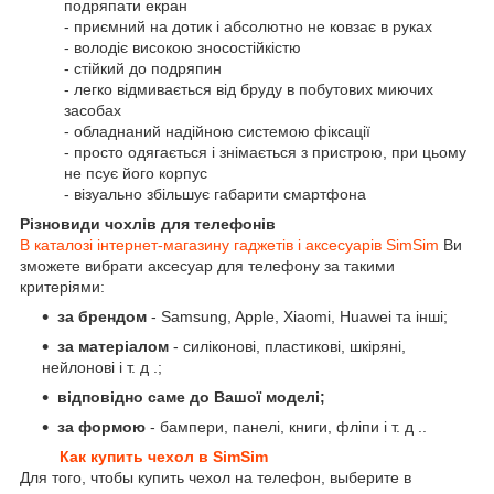
подряпати екран
- приємний на дотик і абсолютно не ковзає в руках
- володіє високою зносостійкістю
- стійкий до подряпин
- легко відмивається від бруду в побутових миючих
засобах
- обладнаний надійною системою фіксації
- просто одягається і знімається з пристрою, при цьому
не псує його корпус
- візуально збільшує габарити смартфона
Різновиди чохлів для телефонів
В каталозі інтернет-магазину гаджетів і аксесуарів SimSim
Ви
зможете вибрати аксесуар для телефону за такими
критеріями:
за брендом
- Samsung, Apple, Xiaomi, Huawei та інші;
за матеріалом
- силіконові, пластикові, шкіряні,
нейлонові і т. д .;
відповідно саме до Вашої моделі;
за формою
- бампери, панелі, книги, фліпи і т. д ..
Как купить чехол в SimSim
Для того, чтобы купить чехол на телефон, выберите в