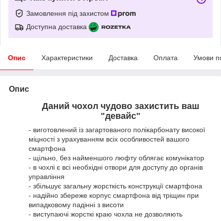
Замовлення під захистом
Доступна доставка
Опис
Характеристики
Доставка
Оплата
Умови п
Опис
Даний чохол чудово захистить ваш
"девайс"
- виготовлений із загартованого полікарбонату високої
міцності з урахуванням всіх особливостей вашого
смартфона
- щільно, без найменшого люфту облягає комунікатор
- в чохлі є всі необхідні отвори для доступу до органів
управління
- збільшує загальну жорсткість конструкції смартфона
- надійно збереже корпус смартфона від тріщин при
випадковому падінні з висоти
- виступаючі жорсткі краю чохла не дозволяють