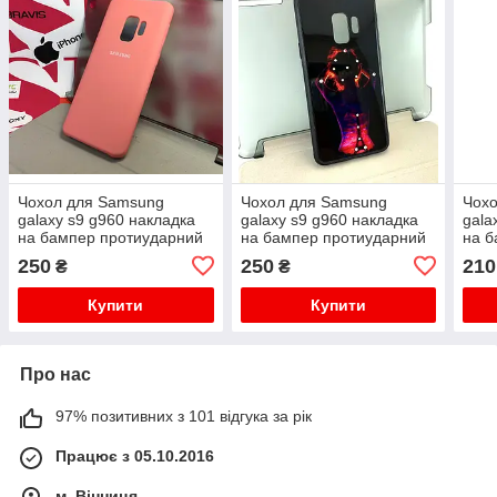
Чохол для Samsung
Чохол для Samsung
Чох
galaxy s9 g960 накладка
galaxy s9 g960 накладка
gala
на бампер протиударний
на бампер протиударний
на б
Silicone Cover original
Silicone Cover original
Glit
250
250
210
₴
₴
синій
при
Купити
Купити
Про нас
97% позитивних з 101 відгука за рік
Працює з 05.10.2016
м. Вінниця