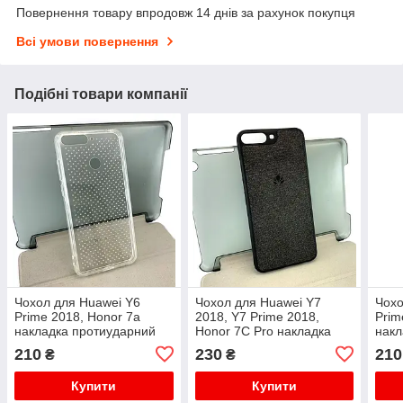
Повернення товару впродовж 14 днів за рахунок покупця
Всі умови повернення
Подібні товари компанії
Чохол для Huawei Y6
Чохол для Huawei Y7
Чохо
Prime 2018, Honor 7a
2018, Y7 Prime 2018,
Prim
накладка протиударний
Honor 7C Pro накладка
накл
Diamond Silicon Younicou
протиударний Canvas
Diam
210
230
210
₴
₴
Shine прозорий
тканина чорний
Shin
силіконовий
Купити
Купити