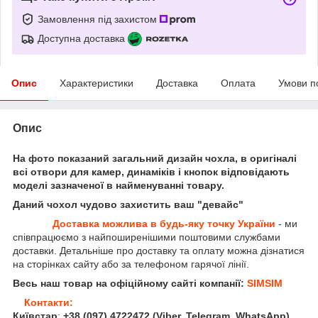
Замовлення під захистом
Доступна доставка
Опис
Характеристики
Доставка
Оплата
Умови п
Опис
На фото показаний загальний дизайн чохла, в оригіналі
всі отвори для камер, динаміків і кнопок відповідають
моделі зазначеної в найменуванні товару.
Даний чохол чудово захистить ваш "девайс"
Доставка можлива в будь-яку точку України
- ми
співпрацюємо з найпоширенішими поштовими службами
доставки. Детальніше про доставку та оплату можна дізнатися
на сторінках сайту або за телефоном гарячої лінії.
Весь наш товар на офіційному сайті компанії:
SIMSIM
Контакти:
Київстар
:
+38 (097) 4722472
(Viber, Telegram, WhatsApp
)