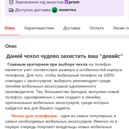
Замовлення під захистом
Доступна доставка
Опис
Характеристики
Доставка
Оплата
Умови п
Опис
Даний чохол чудово захистить ваш "девайс"
Главным критерием при выборе чехла
на телефон
является учет соответствия размера и особенностей корпуса
телефона. Для того, чтобы мобильный телефон на 100%
совпадал с аксессуаром, выбирать рекомендуют среди
линейки мобильных аксессуаров одноименного
производителя. Так, большинство брендов, выпуская новый
телефон, одновременно с ним создают и линейку
оригинальных мобильных аксессуаров, среди которых
найдется все для Вашего гаджета.
Чехлы для телефонов
- одни из самых популярных и
самых необходимых мобильных аксессуаров. Именно их в
первую очередь покупают владельцы новых мобильных