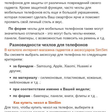
телефонов для защиты от различных повреждений своего
гаджета. Кроме защитной функции, часто чехлы для
мобильных телефонов есть еще и большой украшением,
которая поможет сделать Ваш смартфон ярче и поможет
проявить свой личный стиль и вкус.
По форме
чехлы для мобильных телефонов также могут
значительно отличаться - это могут быть чехлы-книжки,
панели, бамперы, с возможностью повесить на ремень и т.д.
Разновидности чехлов для телефонов
В каталоге интернет-магазина гаджетов и аксессуаров SimSim
Вы сможете выбрать аксессуар для телефона по следующим
критериям:
за брендом
- Samsung, Apple, Xiaomi, Huawei и
другие;
по материалу
- силиконовые, пластиковые, кожаные,
нейлоновые и т.д .;
при соответствии именно к Вашей модели;
по форме
- бамперы, панели, книги, флипы и т.д ..
Как купить чехол в SimSim
Для того, чтобы купить чехол на телефон, выберите в
каталоге нужную модель в соответствии с названием модели