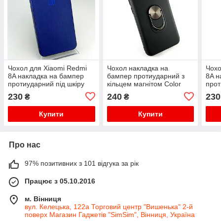
Чохол для Xiaomi Redmi
Чохол накладка на
Чохо
8A накладка на бампер
бампер протиударний з
8A н
протиударний під шкіру
кільцем магнітом Color
прот
сірий
Ring для Xiaomi Redmi 8A
Cove
230
240
230
₴
₴
чорний
Купити
Купити
Про нас
97% позитивних з 101 відгука за рік
Працює з 05.10.2016
м. Вінниця
вул. Келецька, 122а Торговий центр "Вишенька" 2-й
поверх Магазин Гаджетів "SimSim", Вінниця, Україна