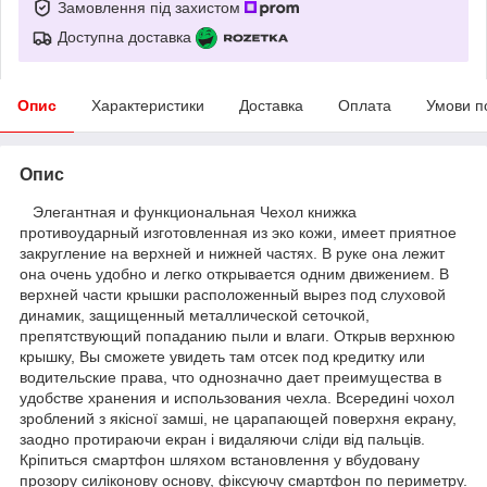
Замовлення під захистом
Доступна доставка
Опис
Характеристики
Доставка
Оплата
Умови п
Опис
Элегантная и функциональная Чехол книжка
противоударный изготовленная из эко кожи, имеет приятное
закругление на верхней и нижней частях. В руке она лежит
она очень удобно и легко открывается одним движением. В
верхней части крышки расположенный вырез под слуховой
динамик, защищенный металлической сеточкой,
препятствующий попаданию пыли и влаги. Открыв верхнюю
крышку, Вы сможете увидеть там отсек под кредитку или
водительские права, что однозначно дает преимущества в
удобстве хранения и использования чехла. Всередині чохол
зроблений з якісної замші, не царапающей поверхня екрану,
заодно протираючи екран і видаляючи сліди від пальців.
Кріпиться смартфон шляхом встановлення у вбудовану
прозору силіконову основу, фіксуючу смартфон по периметру.