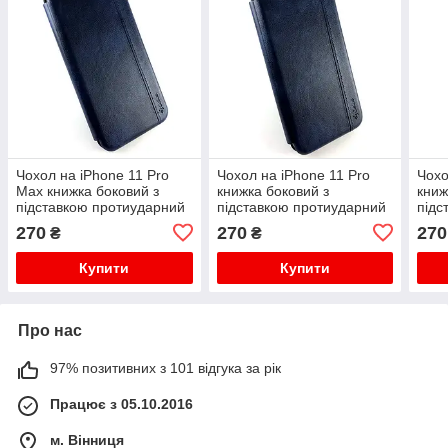
Чохол на iPhone 11 Pro
Чохол на iPhone 11 Pro
Чохо
Max книжка боковий з
книжка боковий з
книж
підставкою протиударний
підставкою протиударний
підс
gelius Leather синій
gelius Leather синій
geli
270
270
270
₴
₴
Купити
Купити
Про нас
97% позитивних з 101 відгука за рік
Працює з 05.10.2016
м. Вінниця