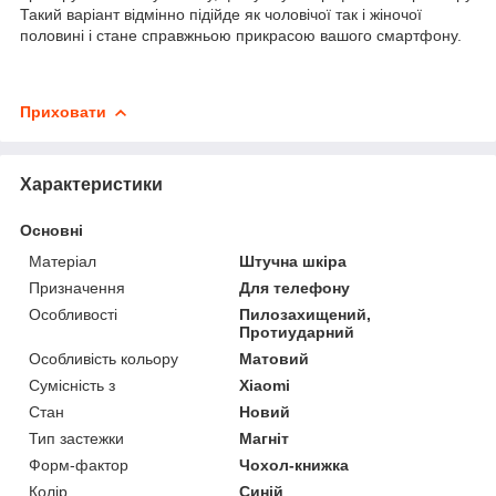
Такий варіант відмінно підійде як чоловічої так і жіночої
половині і стане справжньою прикрасою вашого смартфону.
Приховати
Характеристики
Основні
Матеріал
Штучна шкіра
Призначення
Для телефону
Особливості
Пилозахищений,
Протиударний
Особливість кольору
Матовий
Сумісність з
Xiaomi
Стан
Новий
Тип застежки
Магніт
Форм-фактор
Чохол-книжка
Колір
Синій