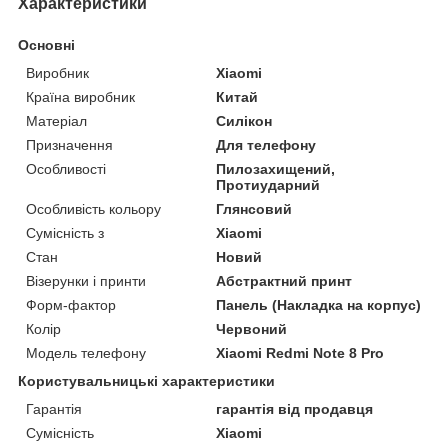
Характеристики
Основні
Виробник
Xiaomi
Країна виробник
Китай
Матеріал
Силікон
Призначення
Для телефону
Особливості
Пилозахищений,
Протиударний
Особливість кольору
Глянсовий
Сумісність з
Xiaomi
Стан
Новий
Візерунки і принти
Абстрактний принт
Форм-фактор
Панель (Накладка на корпус)
Колір
Червоний
Модель телефону
Xiaomi Redmi Note 8 Pro
Користувальницькі характеристики
Гарантія
гарантія від продавця
Сумісність
Xiaomi