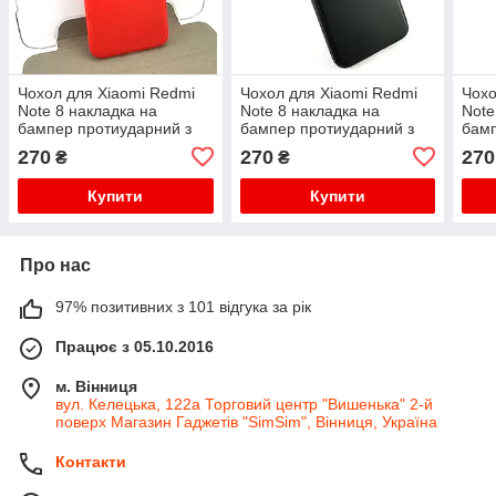
Чохол для Xiaomi Redmi
Чохол для Xiaomi Redmi
Чохо
Note 8 накладка на
Note 8 накладка на
Note
бампер протиударний з
бампер протиударний з
бам
кільцем магнітом Color
кільцем магнітом Color
Choi
270
270
270
₴
₴
Ring червоний
Ring чорний
Купити
Купити
Про нас
97% позитивних з 101 відгука за рік
Працює з 05.10.2016
м. Вінниця
вул. Келецька, 122а Торговий центр "Вишенька" 2-й
поверх Магазин Гаджетів "SimSim", Вінниця, Україна
Контакти