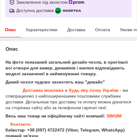
Замовлення під захистом
Доступна доставка
Опис
Характеристики
Доставка
Оплата
Умови п
Опис
На фото показаний загальний дизайн чохла, в оригіналі
всі отвори для камер, динаміків і кнопок відповідають
моделі зазначеної в найменуванні товару.
Даний чохол чудово захистить ваш "девайс"
Доставка можлива в будь-яку точку України
- ми
співпрацюємо з найпоширенішими поштовими службами
доставки. Детальніше про доставку та оплату можна дізнатися
на сторінках сайту або за телефоном гарячої лінії.
Весь наш товар на офіційному сайті компанії:
SIMSIM
Контакти:
Київстар
:
+38 (097) 4722472
(Viber, Telegram, WhatsApp
)
прямий зв'язок