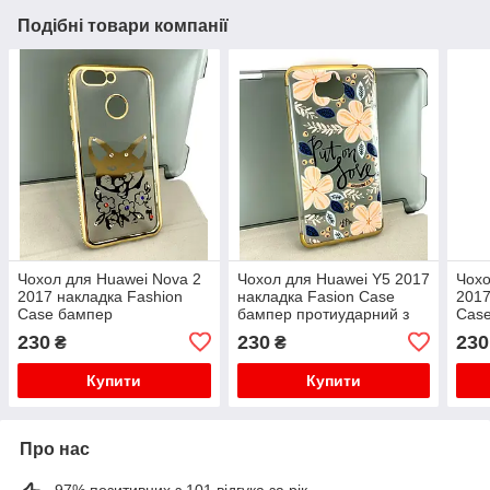
Подібні товари компанії
Чохол для Huawei Nova 2
Чохол для Huawei Y5 2017
Чохо
2017 накладка Fashion
накладка Fasion Case
2017
Case бампер
бампер протиударний з
Cas
протиударний з принтом
принтом золотий
прот
230
230
230
₴
₴
золотий
Купити
Купити
Про нас
97% позитивних з 101 відгука за рік